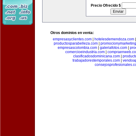
Precio Ofrecido $
Otros dominios en venta:
empresasyclientes.com
|
hotelesdemendoza.com
productosparabelleza.com
|
promocionymarketin
empresascolombia.com
|
galeriafotos.com
|
pro
comercioeindustria.com
|
compraenweb.c
clasificadosdominicana.com
|
product
trabajadorestemporales.com
|
vendoa
consejosprofesionales.