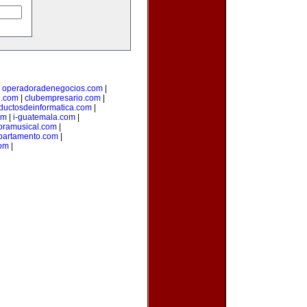
|
operadoradenegocios.com
|
g.com
|
clubempresario.com
|
ductosdeinformatica.com
|
om
|
i-guatemala.com
|
oramusical.com
|
partamento.com
|
com
|