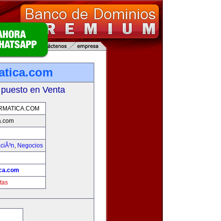
atica.com
 puesto en Venta
RMATICA.COM
a.com
aciÃ³n
,
Negocios
ica.com
tas