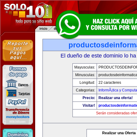
productosdeinform
El dueño de este dominio lo ha
Mayusculas:
PRODUCTOSDEINFO
Minusculas:
productosdeinformatic
Longitud:
22 caracteres
Categorias:
InformÃ¡tica y Comput
Precio:
Realizar una oferta!
Visitar!
productosdeinformat
Serán consideradas ofer
Realizar una Oferta