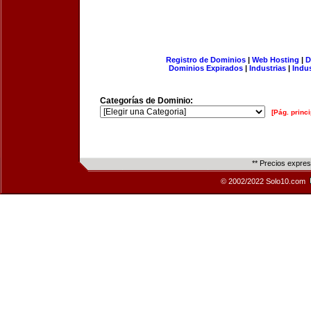
Registro de Dominios
|
Web Hosting
|
D
Dominios Expirados
|
Industrias
|
Indu
Categorías de Dominio:
[Pág. princi
** Precios expre
© 2002/2022 Solo10.com