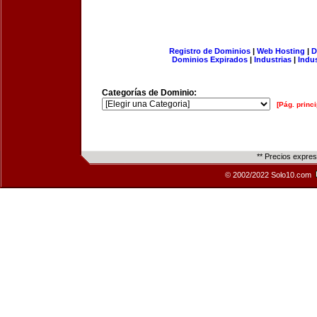
Registro de Dominios
|
Web Hosting
|
D
Dominios Expirados
|
Industrias
|
Indu
Categorías de Dominio:
[Pág. princi
** Precios expre
© 2002/2022 Solo10.com