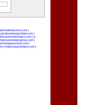
taformafinanciera.com
|
|
gestiondeseguridad.com
|
directorioinformatico.com
|
e-
mpresasmetalurgicas.com
|
tecnologianuclear.com
|
om
|
estanciasycampos.com
|