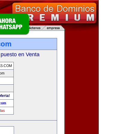
com
 puesto en Venta
AS.COM
com
ferta!
.com
tas