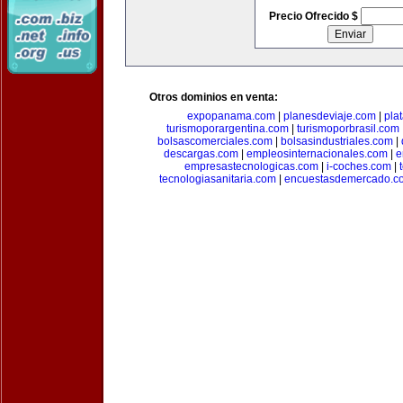
Precio Ofrecido $
Otros dominios en venta:
expopanama.com
|
planesdeviaje.com
|
pla
turismoporargentina.com
|
turismoporbrasil.com
bolsascomerciales.com
|
bolsasindustriales.com
|
descargas.com
|
empleosinternacionales.com
|
e
empresastecnologicas.com
|
i-coches.com
|
tecnologiasanitaria.com
|
encuestasdemercado.c