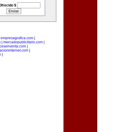
Ofrecido $
|
empresagrafica.com
|
m
|
mercadopublicitario.com
|
icesenventa.com
|
acioninternet.com
|
m
|