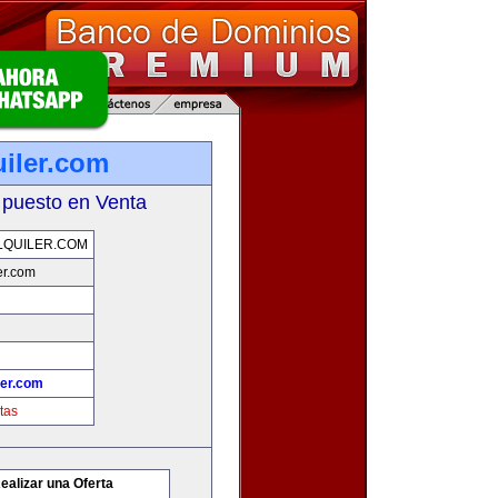
uiler.com
 puesto en Venta
LQUILER.COM
er.com
ler.com
tas
ealizar una Oferta