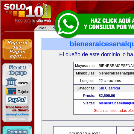
bienesraicesenalq
El dueño de este dominio lo ha
Mayusculas:
BIENESRAICESENA
Minusculas:
bienesraicesenalquil
Longitud:
22 caracteres
Categorias:
Sin Clasificar
Precio:
$2,500.00
Visitar!
bienesraicesenalqui
Serán consideradas ofer
R