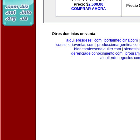
COMPRAR AHORA
Precio $
2,500.00
Precio 
COMPRAR AHORA
Otros dominios en venta:
alquileresgesell.com
|
portalmedicina.com
consultoriaventas.com
|
produccionargentina.co
bienesraicesenalquiler.com
|
bienesra
gerenciadelconocimiento.com
|
program
alquilerdenegocios.co