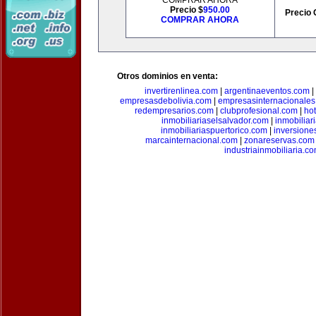
COMPRAR AHORA
Precio $
950.00
Precio 
COMPRAR AHORA
Otros dominios en venta:
invertirenlinea.com
|
argentinaeventos.com
|
empresasdebolivia.com
|
empresasinternacionale
redempresarios.com
|
clubprofesional.com
|
ho
inmobiliariaselsalvador.com
|
inmobilia
inmobiliariaspuertorico.com
|
inversione
marcainternacional.com
|
zonareservas.com
industriainmobiliaria.c