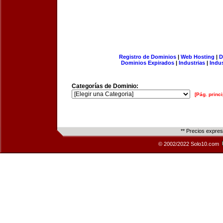
Registro de Dominios
|
Web Hosting
|
D
Dominios Expirados
|
Industrias
|
Indu
Categorías de Dominio:
[Pág. princi
** Precios expre
© 2002/2022 Solo10.com