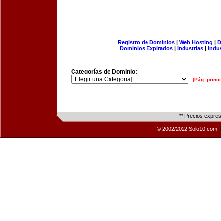
Registro de Dominios
|
Web Hosting
|
D
Dominios Expirados
|
Industrias
|
Indu
Categorías de Dominio:
[Pág. princi
** Precios expre
© 2002/2022 Solo10.com