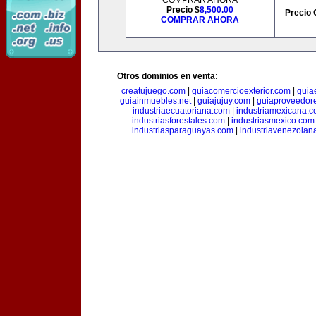
COMPRAR AHORA
Precio $
8,500.00
Precio 
COMPRAR AHORA
Otros dominios en venta:
creatujuego.com
|
guiacomercioexterior.com
|
guiae
guiainmuebles.net
|
guiajujuy.com
|
guiaproveedor
industriaecuatoriana.com
|
industriamexicana.
industriasforestales.com
|
industriasmexico.com
industriasparaguayas.com
|
industriavenezolan