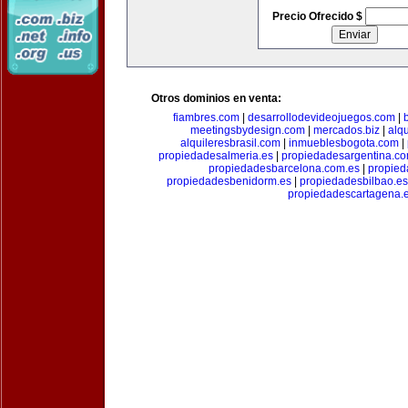
Precio Ofrecido $
Otros dominios en venta:
fiambres.com
|
desarrollodevideojuegos.com
|
meetingsbydesign.com
|
mercados.biz
|
alq
alquileresbrasil.com
|
inmueblesbogota.com
|
propiedadesalmeria.es
|
propiedadesargentina.c
propiedadesbarcelona.com.es
|
propied
propiedadesbenidorm.es
|
propiedadesbilbao.es
propiedadescartagena.