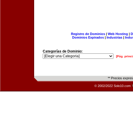
Registro de Dominios
|
Web Hosting
|
D
Dominios Expirados
|
Industrias
|
Indu
Categorías de Dominio:
[Pág. princi
** Precios expre
© 2002/2022 Solo10.com