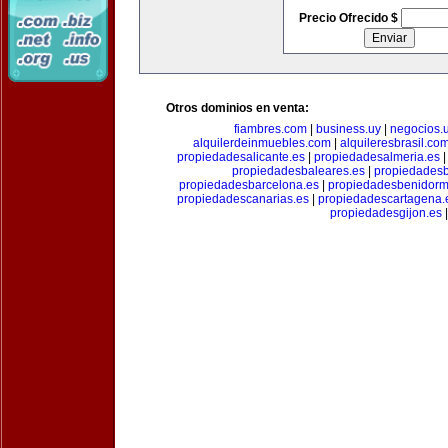
Precio Ofrecido $
Otros dominios en venta:
fiambres.com
|
business.uy
|
negocios.
alquilerdeinmuebles.com
|
alquileresbrasil.co
propiedadesalicante.es
|
propiedadesalmeria.es
propiedadesbaleares.es
|
propiedadesb
propiedadesbarcelona.es
|
propiedadesbenidorm
propiedadescanarias.es
|
propiedadescartagena.
propiedadesgijon.es
|