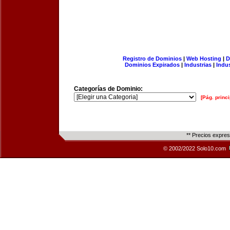
Registro de Dominios
|
Web Hosting
|
D
Dominios Expirados
|
Industrias
|
Indu
Categorías de Dominio:
[Pág. princi
** Precios expre
© 2002/2022 Solo10.com