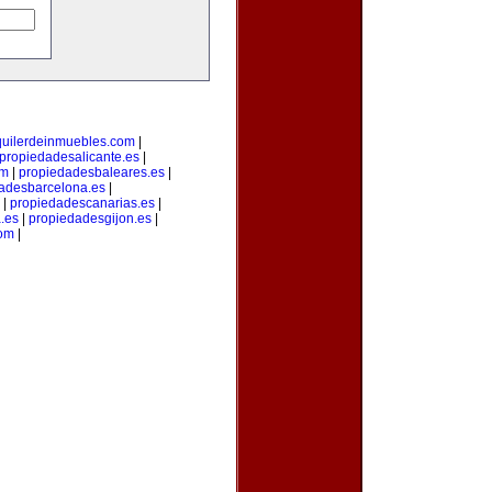
quilerdeinmuebles.com
|
propiedadesalicante.es
|
om
|
propiedadesbaleares.es
|
adesbarcelona.es
|
|
propiedadescanarias.es
|
.es
|
propiedadesgijon.es
|
com
|