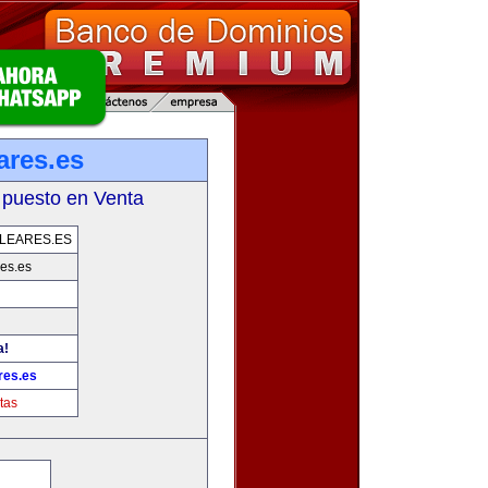
ares.es
 puesto en Venta
LEARES.ES
es.es
a!
res.es
tas