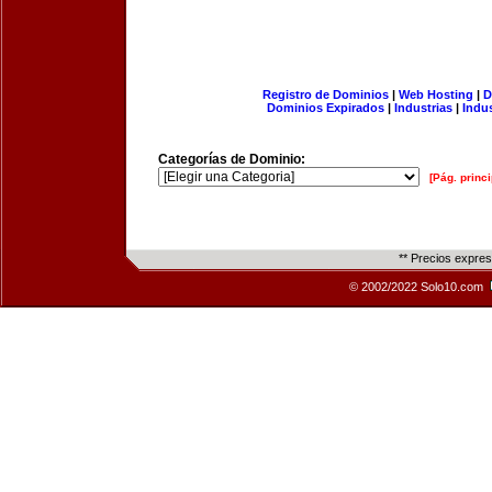
Registro de Dominios
|
Web Hosting
|
D
Dominios Expirados
|
Industrias
|
Indu
Categorías de Dominio:
[Pág. princi
** Precios expre
© 2002/2022 Solo10.com