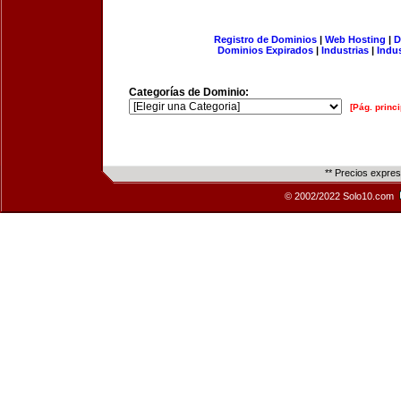
Registro de Dominios
|
Web Hosting
|
D
Dominios Expirados
|
Industrias
|
Indu
Categorías de Dominio:
[Pág. princi
** Precios expre
© 2002/2022 Solo10.com