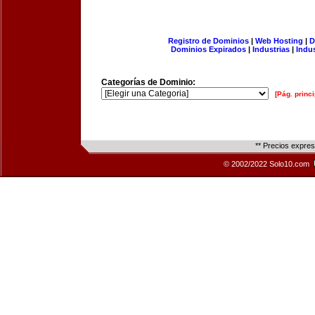
Registro de Dominios
|
Web Hosting
|
D
Dominios Expirados
|
Industrias
|
Indu
Categorías de Dominio:
[Pág. princi
** Precios expre
© 2002/2022 Solo10.com