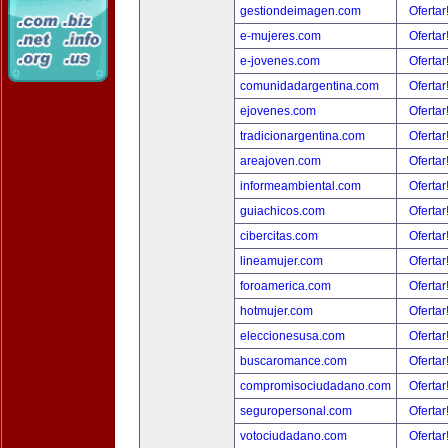
gestiondeimagen.com
Ofertar
e-mujeres.com
Ofertar
e-jovenes.com
Ofertar
comunidadargentina.com
Ofertar
ejovenes.com
Ofertar
tradicionargentina.com
Ofertar
areajoven.com
Ofertar
informeambiental.com
Ofertar
guiachicos.com
Ofertar
cibercitas.com
Ofertar
lineamujer.com
Ofertar
foroamerica.com
Ofertar
hotmujer.com
Ofertar
eleccionesusa.com
Ofertar
buscaromance.com
Ofertar
compromisociudadano.com
Ofertar
seguropersonal.com
Ofertar
votociudadano.com
Ofertar