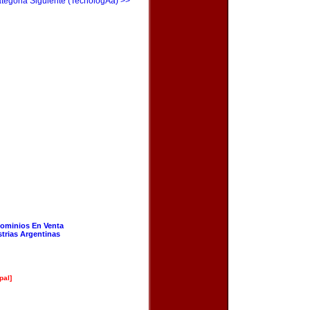
tegoria Siguiente (TecnologÃ­a) >>
ominios En Venta
strias Argentinas
pal]