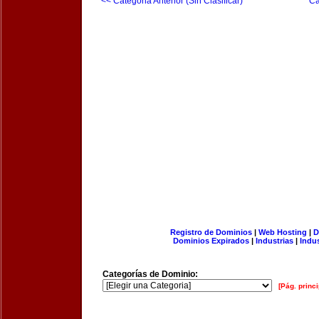
<< Categoria Anterior (Sin Clasificar)
Ca
Registro de Dominios
|
Web Hosting
|
D
Dominios Expirados
|
Industrias
|
Indu
Categorías de Dominio:
[Pág. princi