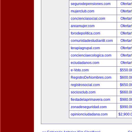
segurodepensiones.com
Ofertar
mujerclub.com
Ofertar
concienciasocial.com
Ofertar
areamujer.com
Ofertar
forodepolitica.com
Ofertar
comunidadestudiantil.com
Ofertar
terapiagrupal.com
Ofertar
concienciaecologica.com
Ofertar
eciudadanos.com
Ofertar
e-Voto.com
$550.0
RegistroDeNombres.com
$600.0
registrosocial.com
$650.0
sociosclub.com
$660.0
fiestadelaprimavera.com
$980.0
zonadeseguridad.com
$990.0
opinionciudadana.com
$2,900.