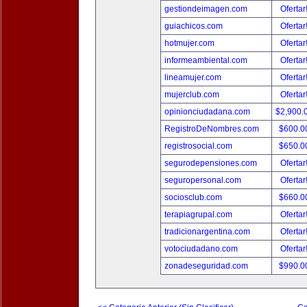
gestiondeimagen.com
Ofertar
guiachicos.com
Ofertar
hotmujer.com
Ofertar
informeambiental.com
Ofertar
lineamujer.com
Ofertar
mujerclub.com
Ofertar
opinionciudadana.com
$2,900.
RegistroDeNombres.com
$600.0
registrosocial.com
$650.0
segurodepensiones.com
Ofertar
seguropersonal.com
Ofertar
sociosclub.com
$660.0
terapiagrupal.com
Ofertar
tradicionargentina.com
Ofertar
votociudadano.com
Ofertar
zonadeseguridad.com
$990.0