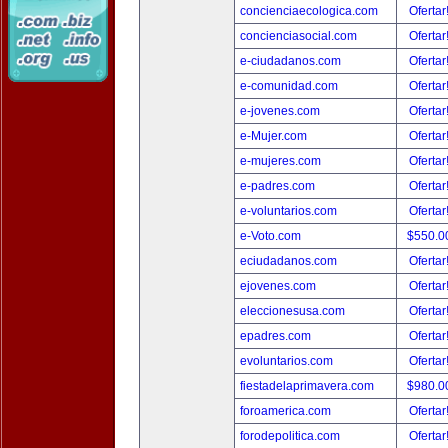
concienciaecologica.com
Ofertar
concienciasocial.com
Ofertar
e-ciudadanos.com
Ofertar
e-comunidad.com
Ofertar
e-jovenes.com
Ofertar
e-Mujer.com
Ofertar
e-mujeres.com
Ofertar
e-padres.com
Ofertar
e-voluntarios.com
Ofertar
e-Voto.com
$550.0
eciudadanos.com
Ofertar
ejovenes.com
Ofertar
eleccionesusa.com
Ofertar
epadres.com
Ofertar
evoluntarios.com
Ofertar
fiestadelaprimavera.com
$980.0
foroamerica.com
Ofertar
forodepolitica.com
Ofertar