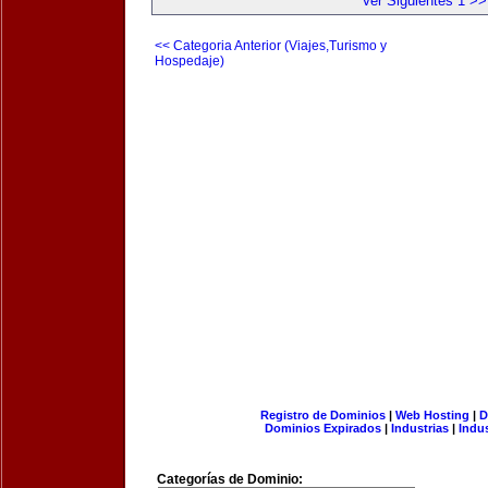
Ver Siguientes 1 >>
<< Categoria Anterior (Viajes,Turismo y
Hospedaje)
Registro de Dominios
|
Web Hosting
|
D
Dominios Expirados
|
Industrias
|
Indu
Categorías de Dominio: