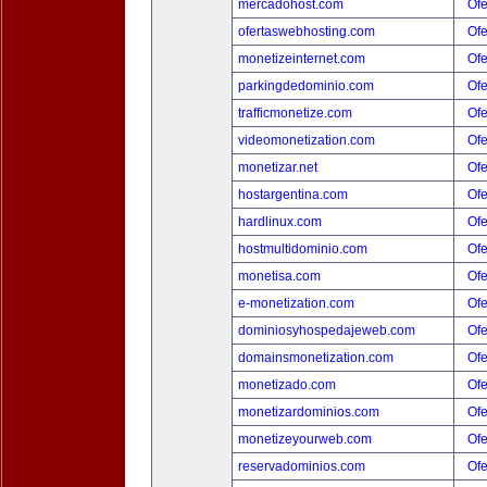
mercadohost.com
Ofe
ofertaswebhosting.com
Ofe
monetizeinternet.com
Ofe
parkingdedominio.com
Ofe
trafficmonetize.com
Ofe
videomonetization.com
Ofe
monetizar.net
Ofe
hostargentina.com
Ofe
hardlinux.com
Ofe
hostmultidominio.com
Ofe
monetisa.com
Ofe
e-monetization.com
Ofe
dominiosyhospedajeweb.com
Ofe
domainsmonetization.com
Ofe
monetizado.com
Ofe
monetizardominios.com
Ofe
monetizeyourweb.com
Ofe
reservadominios.com
Ofe