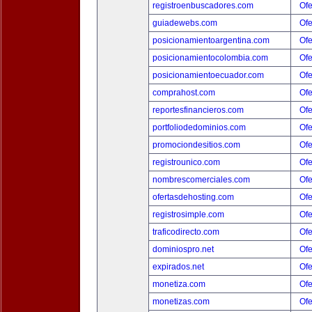
registroenbuscadores.com
Ofe
guiadewebs.com
Ofe
posicionamientoargentina.com
Ofe
posicionamientocolombia.com
Ofe
posicionamientoecuador.com
Ofe
comprahost.com
Ofe
reportesfinancieros.com
Ofe
portfoliodedominios.com
Ofe
promociondesitios.com
Ofe
registrounico.com
Ofe
nombrescomerciales.com
Ofe
ofertasdehosting.com
Ofe
registrosimple.com
Ofe
traficodirecto.com
Ofe
dominiospro.net
Ofe
expirados.net
Ofe
monetiza.com
Ofe
monetizas.com
Ofe